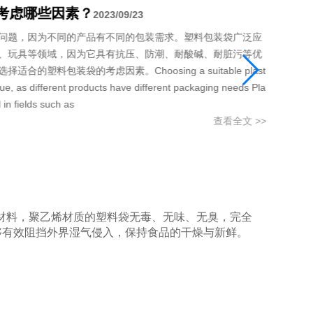
提高使用率？
2023/11/07
te clothes 夏天，烦人的事情应该是清洁白色的衣服。因为这种衣
以年轻人不愿意洗白色的衣服。事实上，洗白色衣服还有一个
后涂上一些肥皂。In summer, the annoying thing
use this type of clothing is difficult to clean once it is conta
are unwi
查看全文 >>
材料，聚乙烯材质的塑料袋无毒、无味、无臭，完全
够有效阻挡外界湿气侵入，保持食品的干燥与新鲜。