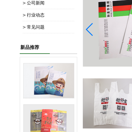
公司新闻
？
2023/09/23
行业动态
产品有不同的包装需求。塑料包装袋广泛应
为它具有抗压、防潮、耐酸碱、耐脏污等优
常见问题
。Choosing a suitable plast
products have different packaging needs Pla
新品推荐
查看全文 >>