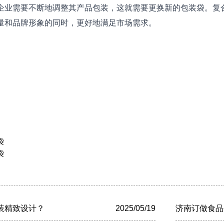
企业需要不断地调整其产品包装，这就需要更换新的包装袋。复
量和品牌形象的同时，更好地满足市场需求。
袋
袋
装精致设计？
2025/05/19
济南订做食品