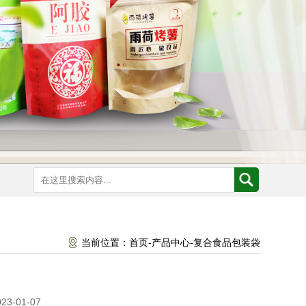
当前位置：
首页
-
产品中心
-
复合食品包装袋
3-01-07