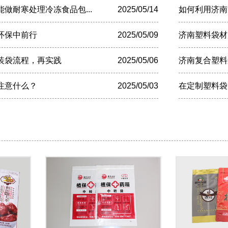
做耐寒处理冷冻食品包...
2025/05/14
如何利用济南
环保中前行
2025/05/09
济南塑料袋材
装袋流程，再实践
2025/05/06
济南复合塑料
注意什么？
2025/05/03
在定制塑料袋