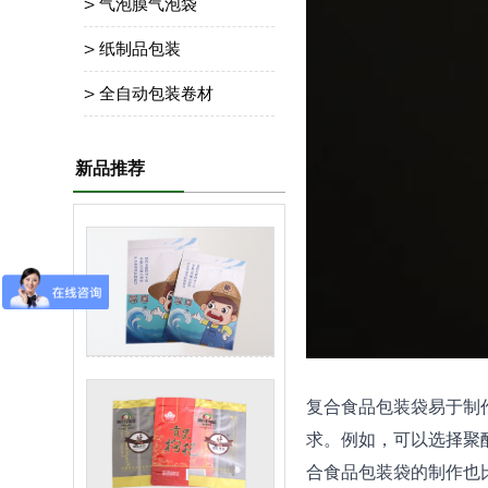
气泡膜气泡袋
纸制品包装
全自动包装卷材
新品推荐
复合食品包装袋易于制
求。例如，可以选择聚
合食品包装袋的制作也