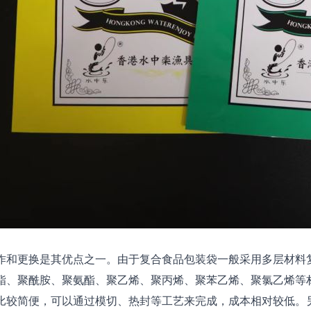
作和更换是其优点之一。由于复合食品包装袋一般采用多层材料
酯、聚酰胺、聚氨酯、聚乙烯、聚丙烯、聚苯乙烯、聚氯乙烯等
比较简便，可以通过模切、热封等工艺来完成，成本相对较低。